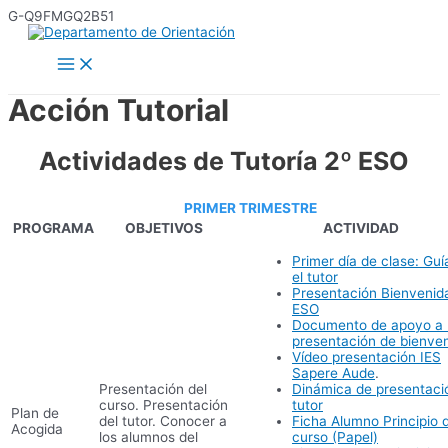
Ir
G-Q9FMGQ2B51
al
contenido
Main
Menu
Acción Tutorial
Actividades de Tutoría 2º ESO
PRIMER TRIMESTRE
PROGRAMA
OBJETIVOS
ACTIVIDAD
Primer día de clase: Guí
el tutor
Presentación Bienvenid
ESO
Documento de apoyo a 
presentación de bienve
Vídeo presentación IES
Sapere Aude
.
Presentación del
Dinámica de presentaci
curso. Presentación
tutor
Plan de
del tutor. Conocer a
Ficha Alumno Principio 
Acogida
los alumnos del
curso (Papel)