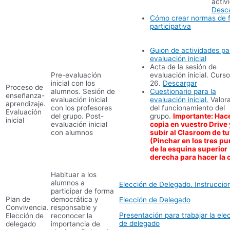
activ
Desc
Cómo crear normas de 
participativa
Guion de actividades pa
evaluación inicial
Acta de la sesión de
Pre-evaluación
evaluación inicial. Curs
inicial con los
26.
Descargar
Proceso de
alumnos. Sesión de
Cuestionario para la
enseñanza-
evaluación inicial
evaluación inicial.
Valor
aprendizaje.
con los profesores
del funcionamiento del
Evaluación
del grupo. Post-
grupo.
Importante: Hac
inicial
evaluación inicial
copia en vuestro Drive 
con alumnos
subir al Clasroom de tu
(Pinchar en los tres pu
de la esquina superior
derecha para hacer la 
Habituar a los
alumnos a
Elección de Delegado. Instruccio
participar de forma
Plan de
democrática y
Elección de Delegado
Convivencia.
responsable y
Presentación para trabajar la ele
Elección de
reconocer la
de delegado
delegado
importancia de