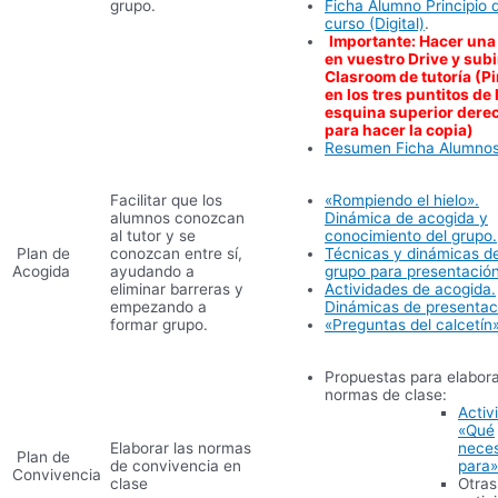
grupo.
Ficha Alumno Principio 
curso (Digital)
.
Importante: Hacer una
en vuestro Drive y subi
Clasroom de tutoría (P
en los tres puntitos de 
esquina superior dere
para hacer la copia)
Resumen Ficha Alumnos
Facilitar que los
«Rompiendo el hielo».
alumnos conozcan
Dinámica de acogida y
al tutor y se
conocimiento del grupo.
Plan de
conozcan entre sí,
Técnicas y dinámicas d
Acogida
ayudando a
grupo para presentación
eliminar barreras y
Actividades de acogida.
empezando a
Dinámicas de presentac
formar grupo.
«Preguntas del calcetín
Propuestas para elabor
normas de clase:
Activ
«Qué
Elaborar las normas
neces
Plan de
de convivencia en
para»
Convivencia
clase
Otras