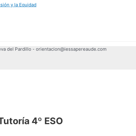
usión y la Equidad
ueva del Pardillo - orientacion@iessapereaude.com
Tutoría 4º ESO