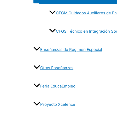
menú
CFGM Cuidados Auxiliares de En
CFGS Técnico en Integración Soc
Enseñanzas de Régimen Especial
Otras Enseñanzas
Feria EducaEmpleo
Proyecto Xcelence