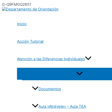
Ir
G-Q9FMGQ2B51
al
contenido
Inicio
Acción Tutorial
Atención a las Diferencias Individuales
Alternar
menú
Documentos
Aula «Atrévete» – Aula TEA