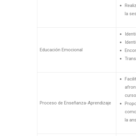
Reali
la se
Ident
Ident
Educación Emocional
Encon
Trans
Facil
afron
curso
Proceso de Enseñanza-Aprendizaje
Propo
como 
la an