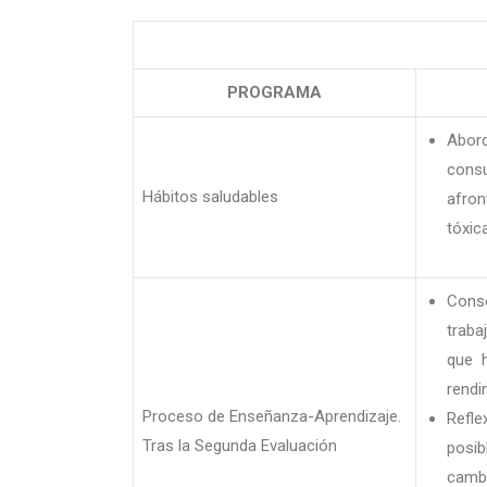
PROGRAMA
Abord
consu
Hábitos saludables
afron
tóxica
Conse
traba
que h
rendi
Proceso de Enseñanza-Aprendizaje.
Refle
Tras la Segunda Evaluación
posib
cambi