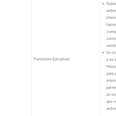
Guías
autoi
inter
hacer
compo
cómo 
senti
En oc
Funciones Ejecutivas
y se 
Pensa
para 
inter
parti
un in
que e
autoi