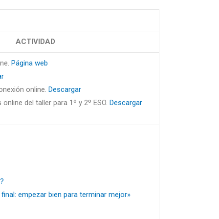
ACTIVIDAD
ine.
Página web
ar
onexión online.
Descargar
 online del taller para 1º y 2º ESO.
Descargar
e?
 final: empezar bien para terminar mejor»