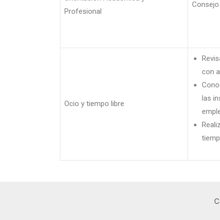
Consejo 
Profesional
Revis
con a
Conoc
las i
Ocio y tiempo libre
emple
Reali
tiempo
C