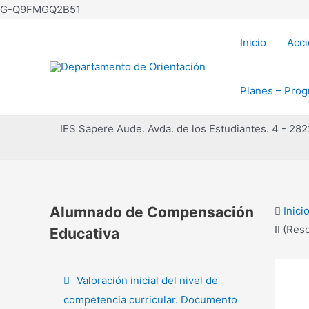
Ir
G-Q9FMGQ2B51
al
Inicio
Acci
contenido
Planes – Prog
IES Sapere Aude. Avda. de los Estudiantes. 4 - 28
Alumnado de Compensación
Inici
II (Res
Educativa
Valoración inicial del nivel de
competencia curricular. Documento