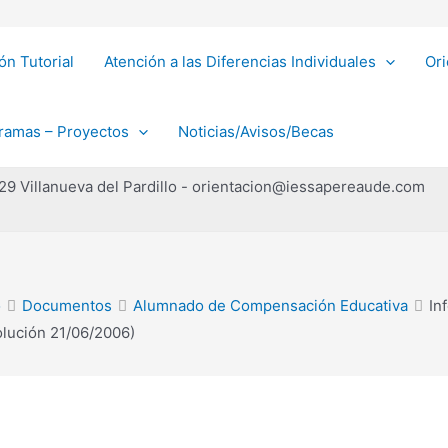
ón Tutorial
Atención a las Diferencias Individuales
Ori
ramas – Proyectos
Noticias/Avisos/Becas
229 Villanueva del Pardillo - orientacion@iessapereaude.com
o
Documentos
Alumnado de Compensación Educativa
In
olución 21/06/2006)