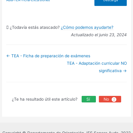
Aula-TEA-Ficha-Excursiones
Descarga
¿Todavía estás atascado?
¿Cómo podemos ayudarte?
Actualizado el junio 23, 2024
Navegación
← TEA - Ficha de preparación de exámenes
de
TEA - Adaptación curricular NO
significativa →
documentos
¿Te ha resultado útil este artículo?
Sí
No
2
Copyright © Departamento de Orientación. IES Sapere Aude. 2022