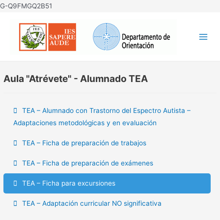
Ir
G-Q9FMGQ2B51
al
contenido
Mai
Men
Aula "Atrévete" - Alumnado TEA
TEA – Alumnado con Trastorno del Espectro Autista –
Adaptaciones metodológicas y en evaluación
TEA – Ficha de preparación de trabajos
TEA – Ficha de preparación de exámenes
TEA – Ficha para excursiones
TEA – Adaptación curricular NO significativa