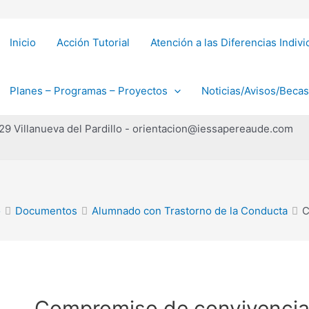
Inicio
Acción Tutorial
Atención a las Diferencias Indiv
Planes – Programas – Proyectos
Noticias/Avisos/Becas
229 Villanueva del Pardillo - orientacion@iessapereaude.com
o
Documentos
Alumnado con Trastorno de la Conducta
C
Compromiso de convivenci