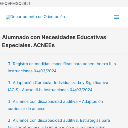
Ir
G-Q9FMGQ2B51
al
contenido
Main
Men
Alumnado con Necesidades Educativas
Especiales. ACNEEs
Registro de medidas específicas para acnee. Anexo III.a.
Instrucciones 04/03/2024
Adaptación Curricular Individualizada y Significativa
(ACIS). Anexo III.b. Instrucciones 04/03/2024
Alumnos con discapacidad auditiva – Adaptación
curricular de acceso
Alumnos con discapacidad auditiva. Estrategias para
facilitar el acceso a la información y la comunicación