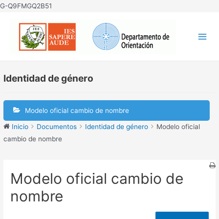
Ir
G-Q9FMGQ2B51
al
contenido
Mai
Men
Identidad de género
Modelo oficial cambio de nombre
Inicio
Documentos
Identidad de género
Modelo oficial
cambio de nombre
Modelo oficial cambio de
nombre